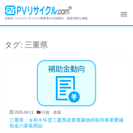
Me
太陽光パネルのリサイクル事業者や行政動向、最新情報を掲載
タグ:
三重県
2026-04-11
行政・政策
三重県：令和８年度三重県産業廃棄物抑制等事業費補
助金の募集開始