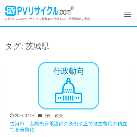
Me
太陽光パネルのリサイクル事業者や行政動向、最新情報を掲載
タグ:
茨城県
2026-07-06
行政・政策
古河市：太陽光発電設備の条例改正で撤去費用の積立
てを義務化