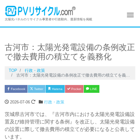
Me
太陽光パネルのリサイクル事業者や行政動向、最新情報を掲載
古河市：太陽光発電設備の条例改正
で撤去費用の積立てを義務化
TOP
行政・政策
古河市：太陽光発電設備の条例改正で撤去費用の積立てを義務化
Facebook
Twitter
Hatena
Pocket
LINE
2026-07-06
行政・政策
茨城県古河市では、『古河市内における太陽光発電設備設
置及び維持管理に関する条例』を改正し、太陽光発電設備
の設置に際して撤去費用の積立てが必要になると公表して
います。