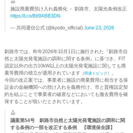
施設廃棄費預け入れ義務化 － 釧路市、太陽光条例改正
https://t.co/BtI9ABB3DN
— 共同通信公式 (@kyodo_official)
June 23, 2026
釧路市では、昨年2026年10月1日に施行された『釧路市自
然と太陽光発電施設の調和に関する条例』に基づき、FIT
認定以外の出力10kW以上の太陽光発電施設に関しても廃
棄等費用の積立が適用されています
。
（
関連トピック
）
今回の改正案では、事業者に施設の廃棄費用に相当する保
証金の金融機関への預け入れを義務付け、市と質権設定契
約を結ぶことで事業者の破産などにおいても撤去費用を確
保することが狙いだとされています。
議案第54号 釧路市自然と太陽光発電施設の調和に関
する条例の一部を改正する条例 【環境保全課】