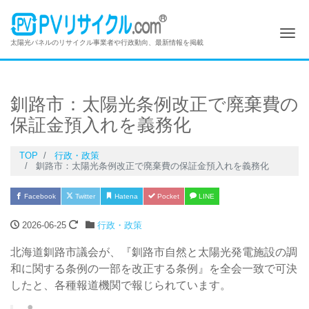
Me
太陽光パネルのリサイクル事業者や行政動向、最新情報を掲載
釧路市：太陽光条例改正で廃棄費の
保証金預入れを義務化
TOP
行政・政策
釧路市：太陽光条例改正で廃棄費の保証金預入れを義務化
Facebook
Twitter
Hatena
Pocket
LINE
2026-06-25
行政・政策
北海道釧路市議会が、『釧路市自然と太陽光発電施設の調
和に関する条例の一部を改正する条例』を全会一致で可決
したと、各種報道機関で報じられています。