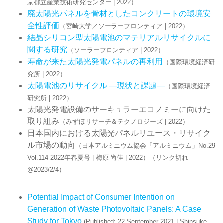
京都立産業技術研究センター | 2022）
廃太陽光パネルを骨材としたコンクリートの環境安
全性評価
（宮崎大学／ソーラーフロンティア | 2022）
結晶シリコン型太陽電池のマテリアルリサイクルに
関する研究
（ソーラーフロンティア | 2022）
寿命が来た太陽光発電パネルの再利用
（国際環境経済研
究所 | 2022）
太陽電池のリサイクル ―現状と課題―
（国際環境経済
研究所 | 2022）
太陽光発電設備のサーキュラーエコノミーに向けた
取り組み
（みずほリサーチ＆テクノロジーズ | 2022）
日本国内における太陽光パネルリユース・リサイク
ル市場の動向
（日本アルミニウム協会「アルミニウム」No.29
Vol.114 2022年春夏号 | 梅原 尚佳 | 2022）（リンク切れ
@2023/2/4）
Potential Impact of Consumer Intention on
Generation of Waste Photovoltaic Panels: A Case
Study for Tokyo
(Published: 22 September 2021 | Shinsuke