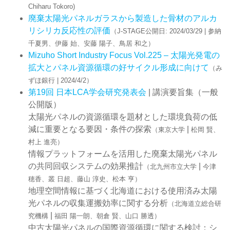
Chiharu Tokoro)
廃棄太陽光パネルガラスから製造した骨材のアルカ
リシリカ反応性の評価
（J-STAGE公開日: 2024/03/29 | 参納
千夏男、伊藤 始、安藤 陽子、鳥居 和之）
Mizuho Short Industry Focus Vol.225 – 太陽光発電の
拡大とパネル資源循環の好サイクル形成に向けて
（み
ずほ銀行 | 2024/4/2）
第19回 日本LCA学会研究発表会
| 講演要旨集（一般
公開版）
太陽光パネルの資源循環を題材とした環境負荷の低
減に重要となる要因・条件の探索
|
（東京大学
松岡 賢、
村上 進亮）
情報プラットフォームを活⽤した廃棄太陽光パネル
の共同回収システムの効果推計
|
（北九州市立大学
今津
穂香、叢 日超、藤山 淳史、松本 亨）
地理空間情報に基づく北海道における使用済み太陽
光パネルの収集運搬効率に関する分析
（北海道立総合研
|
究機構
福田 陽一朗、朝倉 賢、山口 勝透）
中古太陽光パネルの国際資源循環に関する検討：シ