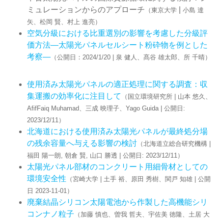
ミュレーションからのアプローチ
|
（東京大学
小島 達
矢、松岡 賢、村上 進亮）
空気分級における比重選別の影響を考慮した分級評
価方法—太陽光パネルセルシート粉砕物を例とした
考察—
（公開日：2024/1/20 | 泉 健人、髙谷 雄太郎、所 千晴）
使用済み太陽光パネルの適正処理に関する調査：収
集運搬の効率化に注目して
（国立環境研究所 | 山本 悠久、
AfifFaiq Muhamad、三成 映理子、Yago Guida | 公開日:
2023/12/11）
北海道における使用済み太陽光パネルが最終処分場
の残余容量へ与える影響の検討
（北海道立総合研究機構 |
福田 陽一朗, 朝倉 賢, 山口 勝透 | 公開日: 2023/12/11）
太陽光パネル部材のコンクリート用細骨材としての
環境安全性
（宮崎大学 | 土手 裕、原田 秀樹、関戸 知雄 | 公開
日 2023-11-01）
廃棄結晶シリコン太陽電池から作製した高機能シリ
コンナノ粒子
（加藤 慎也、曽我 哲夫、宇佐美 徳隆、土居 大