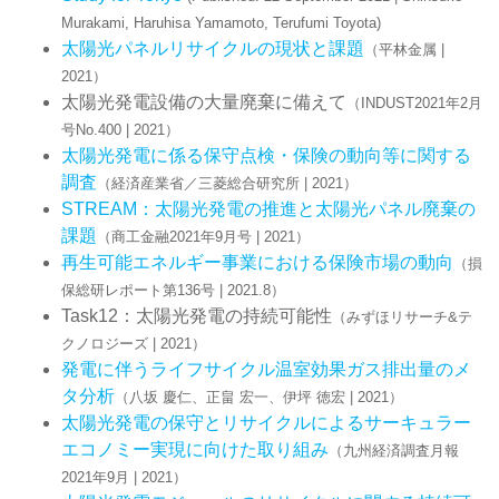
Murakami, Haruhisa Yamamoto, Terufumi Toyota)
太陽光パネルリサイクルの現状と課題
（平林金属 |
2021）
太陽光発電設備の大量廃棄に備えて
（INDUST2021年2月
号No.400 | 2021）
太陽光発電に係る保守点検・保険の動向等に関する
調査
（経済産業省／三菱総合研究所 | 2021）
STREAM：太陽光発電の推進と太陽光パネル廃棄の
課題
（商工金融2021年9月号 | 2021）
再生可能エネルギー事業における保険市場の動向
（損
保総研レポート第136号 | 2021.8）
Task12：太陽光発電の持続可能性
（みずほリサーチ&テ
クノロジーズ | 2021）
発電に伴うライフサイクル温室効果ガス排出量のメ
タ分析
（八坂 慶仁、正畠 宏一、伊坪 徳宏 | 2021）
太陽光発電の保守とリサイクルによるサーキュラー
エコノミー実現に向けた取り組み
（九州経済調査月報
2021年9月 | 2021）