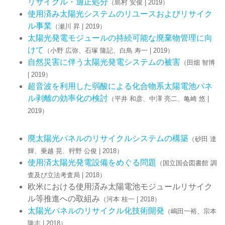
リサイクル・適正処分
（島村 安俊 | 2019）
使用済み太陽光システムのリユースおよびリサイク
ル事業
（瀬川 昇 | 2019）
太陽光発電モジュールの持続可能な廃棄物管理に向
けて
（小野 広弥、石塚 隆記、白鳥 寿一 | 2019）
自然災害に伴う太陽光発電システムの被害
（田畑 智博
| 2019）
超音波を利用した弱酸による化合物系太陽電池パネ
ル剥離の効率化の検討
（平井 和彦、中澤 亮二、亀崎 悠 |
2019）
廃太陽光パネルのリサイクルシステムの構築
（砂田 達
輝、乗越 晃、狩野 公俊 | 2018）
使⽤済太陽光発電設備をめぐる問題
（国立国会図書館 調
査及び立法考査局 | 2018）
欧米における使用済み太陽電池モジュールリサイク
ル等推進への取組み
（河本 桂一 | 2018）
太陽光パネルのリサイクル化技術開発
（嶋田一裕、宗本
隆志 | 2018）