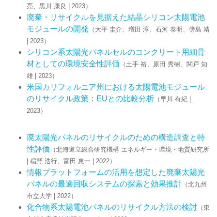
亮、黒川 康良 | 2023）
廃棄・リサイクルを見据えた結晶シリコン太陽電池
モジュールの開発
（大平 圭介、増田 淳、石河 泰明、傍島 靖
| 2023）
シリコン系太陽光パネルセルのコンクリート用細骨
材としての環境安全性評価
（土手 裕、原田 秀樹、関戸 知
雄 | 2023）
米国カリフォルニア州における太陽電池モジュール
のリサイクル政策：EUとの比較分析
（早川 有紀 |
2023）
廃太陽光パネルのリサイクルのための構造調査と特
性評価
（北海道立総合研究機構 エネルギー・環境・地質研究所
| 稲野 浩行、富田 恵一 | 2022）
情報プラットフォームの活用を想定した廃棄太陽光
パネルの最適回収システムの探索と効果推計
（北九州
市立大学 | 2022）
化合物系太陽電池パネルのリサイクル方法の検討
（東