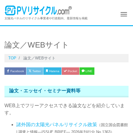
Me
太陽光パネルのリサイクル事業者や行政動向、最新情報を掲載
論文／WEBサイト
TOP
論文／WEBサイト
Facebook
Twitter
Hatena
Pocket
LINE
論文・エッセイ・セミナー資料等
WEB上でフリーアクセスできる論文などを紹介していま
す。
諸外国の太陽光パネルリサイクル政策
（国立国会図書館
| 調査と情報―ISSUE BRIEF― 2026年刊行分 No.1363）