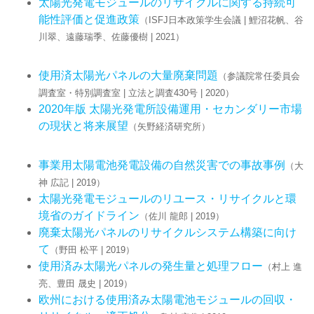
太陽光発電モジュールのリサイクルに関する持続可
能性評価と促進政策
（ISFJ日本政策学生会議 | 鯉沼花帆、谷
川翠、遠藤瑞季、佐藤優樹 | 2021）
使用済太陽光パネルの大量廃棄問題
（参議院常任委員会
調査室・特別調査室 | 立法と調査430号 | 2020）
2020年版 太陽光発電所設備運用・セカンダリー市場
の現状と将来展望
（矢野経済研究所）
事業用太陽電池発電設備の自然災害での事故事例
（大
神 広記 | 2019）
太陽光発電モジュールのリユース・リサイクルと環
境省のガイドライン
（佐川 龍郎 | 2019）
廃棄太陽光パネルのリサイクルシステム構築に向け
て
（野田 松平 | 2019）
使用済み太陽光パネルの発生量と処理フロー
（村上 進
亮、豊田 晟史 | 2019）
欧州における使用済み太陽電池モジュールの回収・