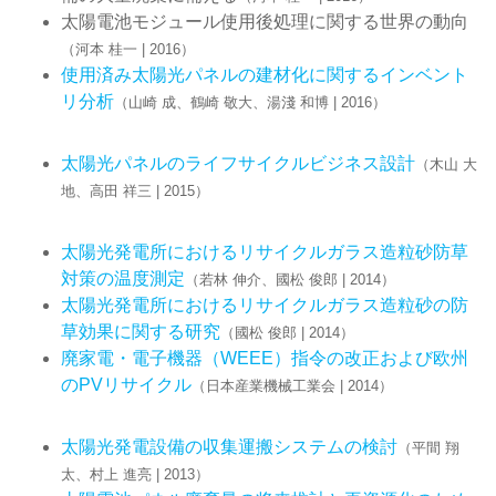
太陽電池モジュール使用後処理に関する世界の動向
（河本 桂一 | 2016）
使用済み太陽光パネルの建材化に関するインベント
リ分析
（山崎 成、鶴崎 敬大、湯淺 和博 | 2016）
太陽光パネルのライフサイクルビジネス設計
（木山 大
地、高田 祥三 | 2015）
太陽光発電所におけるリサイクルガラス造粒砂防草
対策の温度測定
（若林 伸介、國松 俊郎 | 2014）
太陽光発電所におけるリサイクルガラス造粒砂の防
草効果に関する研究
（國松 俊郎 | 2014）
廃家電・電子機器（WEEE）指令の改正および欧州
のPVリサイクル
（日本産業機械工業会 | 2014）
太陽光発電設備の収集運搬システムの検討
（平間 翔
太、村上 進亮 | 2013）