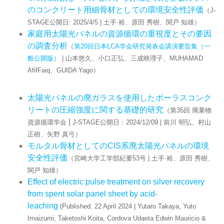
のコンクリート用細骨材としての環境安全性評価
（J-
STAGE公開日: 2025/4/5 | 土手 裕、原田 秀樹、関戸 知雄）
家庭用太陽光パネルの資源循環の重視度とその要因
の調査分析
（
第20回日本LCA学会研究発表会講演要旨集（一
般公開版）
| 山本悠久、小口正弘、三成映理子、MUHAMAD
AfifFaiq、GUIDA Yago）
太陽光パネルの廃ガラスを使用したポーラスコンク
リートの圧縮強度に関する基礎的研究
（第35回 廃棄物
|
資源循環学会
J-STAGE公開日：2024/12/09 | 前川 明弘、村山
正樹、矢野 真弓）
モルタル骨材としてのCIS系廃太陽光パネルの環境
安全性評価
（宮崎大学工学部紀要53号 | 土手 裕、原田 秀樹、
関戸 知雄）
Effect of electric pulse treatment on silver recovery
from spent solar panel sheet by acid-
leaching
(Published: 22 April 2024 | Yutaro Takaya, Yuto
Imaizumi, Taketoshi Koita, Cordova Udaeta Edwin Mauricio &