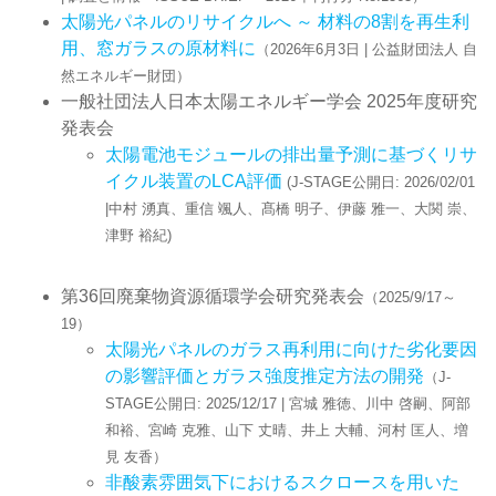
太陽光パネルのリサイクルへ ～ 材料の8割を再生利
用、窓ガラスの原材料に
（2026年6月3日 | 公益財団法人 自
然エネルギー財団）
一般社団法人日本太陽エネルギー学会 2025年度研究
発表会
太陽電池モジュールの排出量予測に基づくリサ
イクル装置のLCA評価
(J-STAGE公開日: 2026/02/01
|中村 湧真、重信 颯人、髙橋 明子、伊藤 雅一、大関 崇、
津野 裕紀)
第36回廃棄物資源循環学会研究発表会
（2025/9/17～
19）
太陽光パネルのガラス再利用に向けた劣化要因
の影響評価とガラス強度推定方法の開発
（J-
STAGE公開日: 2025/12/17 | 宮城 雅徳、川中 啓嗣、阿部
和裕、宮崎 克雅、山下 丈晴、井上 大輔、河村 匡人、増
見 友香）
非酸素雰囲気下におけるスクロースを用いた