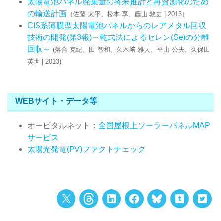
太陽電池パネル廃棄量の将来推計と再資源化のため
の輸送計画
（佐藤 太平、松本 享、藤山 敦史 | 2013）
CIS系薄膜型太陽電池パネルからのレアメタル回収
技術の開発(第3報)～乾式法によるセレン(Se)の分離
回収～
(落合 克紀、田 智和、久木﨑 雅人、平山 公夫、久保田
英世 | 2013)
WEBサイト・データ等
オービタルネット：
全国屋根上ソーラーパネルMAP
サービス
太陽光発電(PV)ファクトチェック