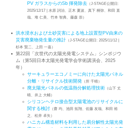
PV ガラスからのSb 揮発除去
（J-STAGE公開日:
2025/12/17 | 水原 詞治、正木 夏波、真下 桐弥、和田 直
哉、堆 仁美、竹本 智典、藤森 崇）
洪水浸水および土砂災害による地上設置型PV由来の
災害廃棄物発生量の推計
（J-STAGE公開日: 2025/11/12 |
杉本 賢二、上田 一嘉）
第22回「次世代の太陽光発電システム」シンポジウ
ム（第5回日本太陽光発電学会学術講演会、2025
年）
サーキュラーエコノミーに向けた太陽光パネル
分離・リサイクル技術開発
（所 千晴）
廃太陽光パネルの低温熱分解処理技術
（山下 丈
晴、井上 大輔）
シリコンヘテロ接合型太陽電池のリサイクルに
関する検討
（齋 均、池田 拓翔、佐藤 友哉、和田 裕
之、松井 卓矢）
ハニカム構造材料を利用した易分解性太陽光発