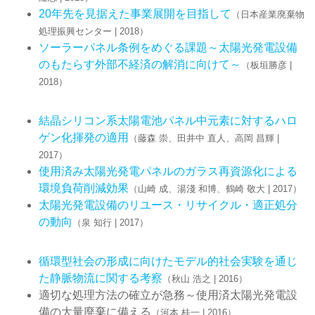
20年先を見据えた事業展開を目指して
（日本産業廃棄物
処理振興センター | 2018）
ソーラーパネル条例をめぐる課題～太陽光発電設備
のもたらす外部不経済の解消に向けて～
（板垣勝彦 |
2018）
結晶シリコン系太陽電池パネル中元素に対するハロ
ゲン化揮発の適用
（藤森 崇、田井中 直人、高岡 昌輝 |
2017）
使用済み太陽光発電パネルのガラス再資源化による
環境負荷削減効果
（山崎 成、湯淺 和博、鶴崎 敬大 | 2017）
太陽光発電設備のリユース・リサイクル・適正処分
の動向
（泉 知行 | 2017）
循環型社会の形成に向けたモデル的社会実験を通じ
た静脈物流に関する考察
（秋山 浩之 | 2016）
適切な処理方法の確立が急務～使用済太陽光発電設
備の大量廃棄に備える
（河本 桂一 | 2016）