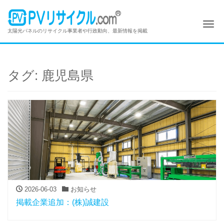
Me
太陽光パネルのリサイクル事業者や行政動向、最新情報を掲載
タグ:
鹿児島県
2026-06-03
お知らせ
掲載企業追加：(株)誠建設