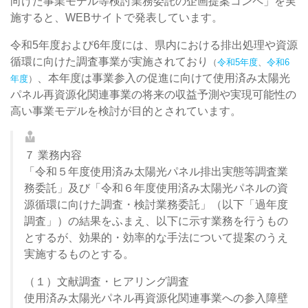
向けた事業モデル等検討業務委託の企画提案コンペ」を実
施すると、WEBサイトで発表しています。
令和5年度および6年度には、県内における排出処理や資源
循環に向けた調査事業が実施されており
（
令和5年度
、
令和6
、本年度は事業参入の促進に向けて使用済み太陽光
年度
）
パネル再資源化関連事業の将来の収益予測や実現可能性の
高い事業モデルを検討が目的とされています。
７ 業務内容
「令和５年度使用済み太陽光パネル排出実態等調査業
務委託」及び「令和６年度使用済み太陽光パネルの資
源循環に向けた調査・検討業務委託」（以下「過年度
調査」）の結果をふまえ、以下に示す業務を行うもの
とするが、効果的・効率的な手法について提案のうえ
実施するものとする。
（１）文献調査・ヒアリング調査
使用済み太陽光パネル再資源化関連事業への参入障壁