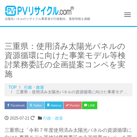
Me
太陽光パネルのリサイクル事業者や行政動向、最新情報を掲載
三重県：使用済み太陽光パネルの
資源循環に向けた事業モデル等検
討業務委託の企画提案コンペを実
施
TOP
行政・政策
三重県：使用済み太陽光パネルの資源循環に向けた事業モデル等検討業務委託の企画提案コンペを実施
Facebook
Twitter
Hatena
Pocket
LINE
2025-07-21
行政・政策
三重県は「令和７年度使用済み太陽光パネルの資源循環に