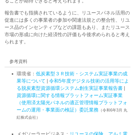
ることが期待できると考えられます。
報告書でも指摘されているように、リユースパネル活用の
促進には多くの事業者の参加や関連法規との整合性、リユ
ース品のインセンティブなどの課題もあり、またリユース
市場の形成に向けた経済性の評価も今後求められると考え
られます。
参考資料
環境省：
低炭素型３Ｒ技術・システム実証事業の成
果等について
|
令和5年度デジタル技術の活用等によ
る脱炭素型資源循環システム創生実証事業報告書
|
資源循環に関する情報プラットフォーム実証事業
（使用済太陽光パネルの適正管理情報プラットフォ
ームの運用・事業面の検証）委託業務
（令和6年3月 丸
紅株式会社）
メガソーラービジネス：
リユースの保険、アルミ電