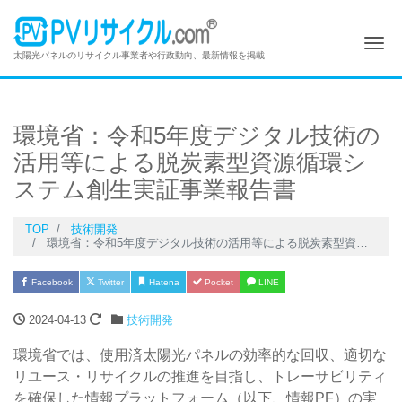
Me
太陽光パネルのリサイクル事業者や行政動向、最新情報を掲載
環境省：令和5年度デジタル技術の
活用等による脱炭素型資源循環シ
ステム創生実証事業報告書
TOP
技術開発
環境省：令和5年度デジタル技術の活用等による脱炭素型資源循環システム創生実証事業報告書
Facebook
Twitter
Hatena
Pocket
LINE
2024-04-13
技術開発
環境省では、使用済太陽光パネルの効率的な回収、適切な
リユース・リサイクルの推進を目指し、トレーサビリティ
を確保した情報プラットフォーム（以下、情報PF）の実