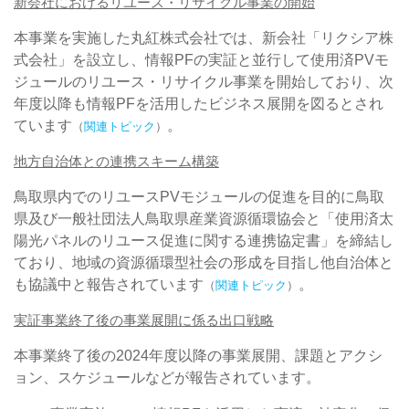
新会社におけるリユース・リサイクル事業の開始
本事業を実施した丸紅株式会社では、新会社「リクシア株
式会社」を設立し、情報PFの実証と並行して使用済PVモ
ジュールのリユース・リサイクル事業を開始しており、次
年度以降も情報PFを活用したビジネス展開を図るとされ
ています
。
（
関連トピック
）
地方自治体との連携スキーム構築
鳥取県内でのリユースPVモジュールの促進を目的に鳥取
県及び一般社団法人鳥取県産業資源循環協会と「使用済太
陽光パネルのリユース促進に関する連携協定書」を締結し
ており、地域の資源循環型社会の形成を目指し他自治体と
も協議中と報告されています
。
（
関連トピック
）
実証事業終了後の事業展開に係る出口戦略
本事業終了後の2024年度以降の事業展開、課題とアクシ
ョン、スケジュールなどが報告されています。