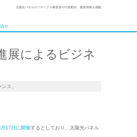
太陽光パネルのリサイクル事業者や行政動向、最新情報を掲載
問合せ
進展によるビジネ
ャンス」
年3月17日に開催
するとしており、太陽光パネル