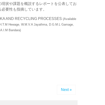
の現状や課題を概説するレポートを公表してお
る必要性も指摘しています。
ANKA AND RECYCLING PROCESSES
(Available
a, H.T.M Hewage, W.M.V.A Jayathma, D.G.M.L Gamage,
.A.I.M Bandara)
Next »