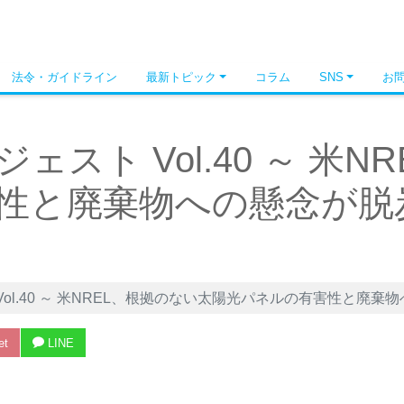
法令・ガイドライン
最新トピック
コラム
SNS
お
スト Vol.40 ～ 米N
性と廃棄物への懸念が脱
ol.40 ～ 米NREL、根拠のない太陽光パネルの有害性と廃
et
LINE