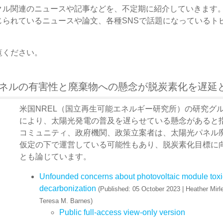
クル関連のニュースや記事などを、不定期に紹介していきます
じられているニュースや論文、各種SNSで話題になっているト
覧ください。
パネルの有害性と廃棄物への懸念が脱炭素化を遅延
米国NREL（国立再生可能エネルギー研究所）の研究グ
により、太陽光発電の普及を遅らせている懸念があると
コミュニティ、政府機関、政策立案者は、太陽光パネル
仮定の下で運営している可能性もあり、脱炭素化目標に
とも論じています。
Unfounded concerns about photovoltaic module toxi
decarbonization
(Published: 05 October 2023 | Heather Mirle
Teresa M. Barnes)
Public full-access view-only version