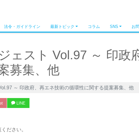
法令・ガイドライン
最新トピック
コラム
SNS
お
ェスト Vol.97 ～ 印
案募集、他
ol.97 ～ 印政府、再エネ技術の循環性に関する提案募集、他
et
LINE
覧ください。