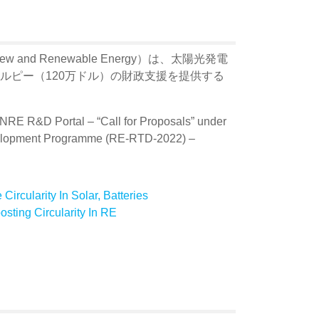
ew and Renewable Energy）は、太陽光発電
ルピー（120万ドル）の財政支援を提供する
RE R&D Portal – “Call for Proposals” under
elopment Programme (RE-RTD-2022) –
ircularity In Solar, Batteries
sting Circularity In RE