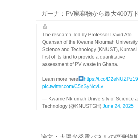
ガーナ：PV廃棄物から最大400万
The research, led by Professor David Ato
Quansah of the Kwame Nkrumah University
Science and Technology (KNUST), Kumasi i
first of its kind to provide a quantitative
assessment of PV waste in Ghana.
Learn more here
https://t.co/D2eNUZPz1
pic.twitter.com/C5nSyNcvLv
— Kwame Nkrumah University of Science 
Technology (@KNUSTGH)
June 24, 2025
論文：太陽光発電パネルの廃棄物