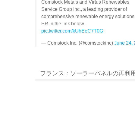
Comstock Metals and Virtus Renewables
Service Group Inc., a leading provider of
comprehensive renewable energy solutions
PR in the link below.
pic.twitter.com/kUhEeC7T0G
— Comstock Inc. (@comstockinc)
June 24,
フランス：ソーラーパネルの再利用