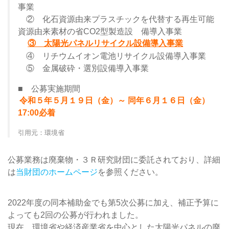
事業
② 化石資源由来プラスチックを代替する再生可能
資源由来素材の省CO2型製造設 備導入事業
③ 太陽光パネルリサイクル設備導入事業
④ リチウムイオン電池リサイクル設備導入事業
⑤ 金属破砕・選別設備導入事業
■ 公募実施期間
令和５年５月１９日（金）～ 同年６月１６日（金）
17:00必着
引用元：環境省
公募業務は廃棄物・３Ｒ研究財団に委託されており、詳細
は
当財団のホームページ
を参照ください。
2022年度の同本補助金でも第5次公募に加え、補正予算に
よっても2回の公募が行われました。
現在、環境省や経済産業省を中心とした太陽光パネルの廃