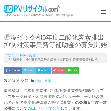
Me
太陽光パネルのリサイクル事業者や行政動向、最新情報を掲載
環境省：令和5年度二酸化炭素排出
抑制対策事業費等補助金の募集開始
TOP
行政・政策
環境省：令和5年度二酸化炭素排出抑制対策事業費等補助金の募集開始
Facebook
Twitter
Hatena
Pocket
LINE
2023-05-22
行政・政策
環境省は、二酸化炭素排出抑制対策事業費等補助金 （プ
ラスチック資源・金属資源等 のバリューチェーン脱炭素
化のための高度化設備導入等促進事業）の
令和５年度一次
公募
について
WEBサイトで公開
しています。