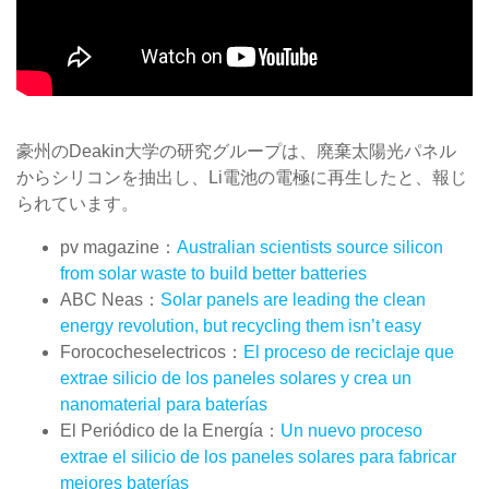
豪州のDeakin大学の研究グループは、廃棄太陽光パネル
からシリコンを抽出し、Li電池の電極に再生したと、報じ
られています。
pv magazine：
Australian scientists source silicon
from solar waste to build better batteries
ABC Neas：
Solar panels are leading the clean
energy revolution, but recycling them isn’t easy
Forococheselectricos：
El proceso de reciclaje que
extrae silicio de los paneles solares y crea un
nanomaterial para baterías
El Periódico de la Energía：
Un nuevo proceso
extrae el silicio de los paneles solares para fabricar
mejores baterías