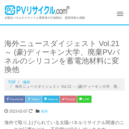
Me
太陽光パネルのリサイクル事業者や行政動向、最新情報を掲載
海外ニュースダイジェスト Vol.21
～ (豪)ディーキン大学、廃棄PVパ
ネルのシリコンを蓄電池材料に変
換他
TOP
海外
海外ニュースダイジェスト Vol.21 ～ (豪)ディーキン大学、廃棄PVパネルのシリコンを蓄電池材料に変換他
Facebook
Twitter
Hatena
Pocket
LINE
2023-02-07
海外
海外で取り上げられている太陽パネルリサイクル関連のニ