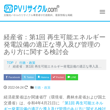
Me
太陽光パネルのリサイクル事業者や行政動向、最新情報を掲載
経産省：第1回 再生可能エネルギー
発電設備の適正な導入及び管理の
あり方に関する検討会
TOP
行政・政策
経産省：第1回 再生可能エネルギー発電設備の適正な導入及び管理のあり方に関する検討会
Facebook
Twitter
Hatena
Pocket
LINE
2022-04-24
行政・政策
経済産業省ほか関連省庁（環境省、農林水産省および国土
交通省）は、令和4年4月21日に 「
第1回 再生可能エネル
ギー発電設備の適正な導入及び管理のあり方に関する検討