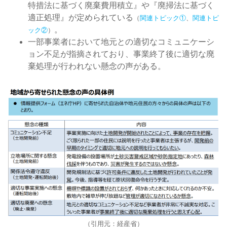
特措法に基づく廃棄費用積立』や『廃掃法に基づく
適正処理』が定められている
（
関連トピック①
、
関連トピ
。
ック②
）
一部事業者において地元との適切なコミュニケーシ
ョン不足が指摘されており、事業終了後に適切な廃
棄処理が行われない懸念の声がある。
（引用元：経産省）