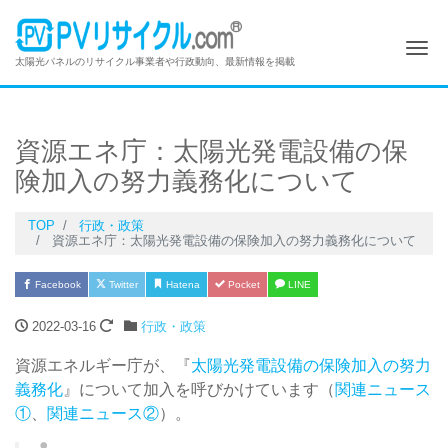
Me
太陽光パネルのリサイクル事業者や行政動向、最新情報を掲載
資源エネ庁：太陽光発電設備の保
険加入の努力義務化について
TOP
行政・政策
資源エネ庁：太陽光発電設備の保険加入の努力義務化について
Facebook
Twitter
Hatena
Pocket
LINE
2022-03-16
行政・政策
資源エネルギー庁が、『
太陽光発電設備の保険加入の努力
義務化
』について加入を呼びかけています（
関連ニュース
①
、
関連ニュース②
）。