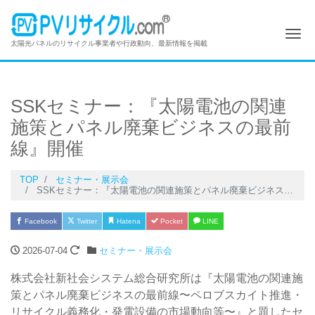
Me
太陽光パネルのリサイクル事業者や行政動向、最新情報を掲載
SSKセミナー：『太陽電池の関連
施策とパネル廃棄ビジネスの最前
線』開催
TOP
セミナー・展示会
SSKセミナー：『太陽電池の関連施策とパネル廃棄ビジネスの最前線』開催
Facebook
Twitter
Hatena
Pocket
LINE
2026-07-04
セミナー・展示会
株式会社新社会システム総合研究所は『太陽電池の関連施
策とパネル廃棄ビジネスの最前線〜ペロブスカイト推進・
リサイクル義務化・発電設備の市場動向等〜』と題したセ