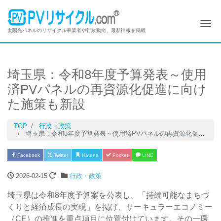
Me
太陽光パネルのリサイクル事業者や行政動向、最新情報を掲載
埼玉県：令和8年度予算発表～使用
済PVパネルの再資源化促進に向け
た施策も新設
TOP
行政・政策
埼玉県：令和8年度予算発表～使用済PVパネルの再資源化促進に向けた施策も新設
Facebook
Twitter
Hatena
Pocket
LINE
2026-02-15
行政・政策
埼玉県は令和8年度予算案を公表し、「持続可能なまちづ
くりと経済成長の実現」を掲げ、サーキュラーエコノミー
（CE）の推進を重点項目に位置付けています。その一環