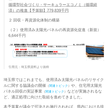
循環型社会づくり・サーキュラーエコノミ（循環経
済）の推進【予算額】779,839千円
２ 回収・再資源化体制の構築
（２）使用済み太陽光パネルの再資源化促進（新規）
6,644千円
引用元：埼玉県資料より抜粋
埼玉県ではこれまでも、使用済み太陽光パネルのリサイク
ルに関する協議会の開催
や、住宅用太陽光
（
関連トピック
）
パネル回収の実証事業
などが実施されるな
（
関連トピック
）
ど、適正処理に向けた取組を進めてきました。
本予算案が議会で可決され施行されれば、県内における排