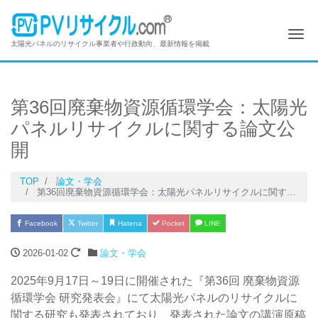
Me
太陽光パネルのリサイクル事業者や行政動向、最新情報を掲載
第36回廃棄物資源循環学会：太陽光
パネルリサイクルに関する論文公
開
TOP
論文・学会
第36回廃棄物資源循環学会：太陽光パネルリサイクルに関する論文公開
Facebook
Twitter
Hatena
Pocket
LINE
2026-01-02
論文・学会
2025年9月17日～19日に開催された『第36回 廃棄物資源
循環学会 研究発表会』にて太陽光パネルのリサイクルに
関する研究も発表されており、発表された論文の講演原稿