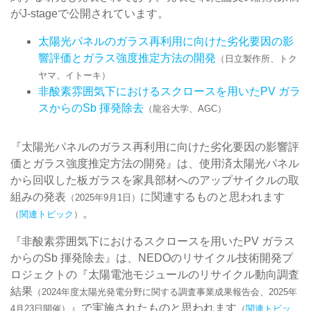
がJ-stageで公開されています。
太陽光パネルのガラス再利用に向けた劣化要因の影
響評価とガラス強度推定方法の開発
（日立製作所、トク
ヤマ、イトーキ）
非酸素雰囲気下におけるスクロースを用いたPV ガラ
スからのSb 揮発除去
（龍谷大学、AGC）
『太陽光パネルのガラス再利用に向けた劣化要因の影響評
価とガラス強度推定方法の開発』は、使用済太陽光パネル
から回収した板ガラスを家具部材へのアップサイクルの取
組みの発表
に関連するものと思われます
（2025年9月1日）
。
（
関連トピック
）
『非酸素雰囲気下におけるスクロースを用いたPV ガラス
からのSb 揮発除去』は、NEDOのリサイクル技術開発プ
ロジェクトの『太陽電池モジュールのリサイクル動向調査
結果
（2024年度太陽光発電分野に関する調査事業成果報告会、2025年
』で実施されたものと思われます
4月23日開催）
（
関連トピッ