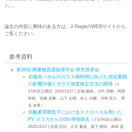
。
ク
）
論文の内容に興味のある方は、J-StageのWEBサイトから
ご覧ください。
参考資料
第36回 廃棄物資源循環学会 研究発表会
太陽光パネルのガラス再利用に向けた劣化要因
の影響評価とガラス強度推定方法の開発
（J-
STAGE公開日: 2025/12/17 | 宮城 雅徳、川中 啓嗣、阿部
和裕、宮崎 克雅、山下 丈晴、井上 大輔、河村 匡人、増
見 友香）
非酸素雰囲気下におけるスクロースを用いた
PV ガラスからのSb 揮発除去
（J-STAGE公開日:
2025/12/17 | 水原 詞治、正木 夏波、真下 桐弥、和田 直