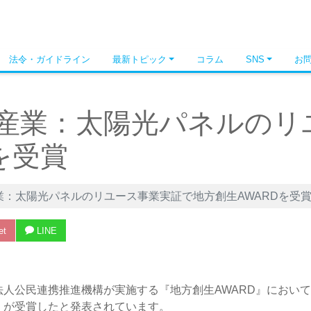
法令・ガイドライン
最新トピック
コラム
SNS
お
産業：太陽光パネルのリ
を受賞
業：太陽光パネルのリユース事業実証で地方創生AWARDを受
et
LINE
人公民連携推進機構が実施する『地方創生AWARD』におい
』が受賞したと発表されています。