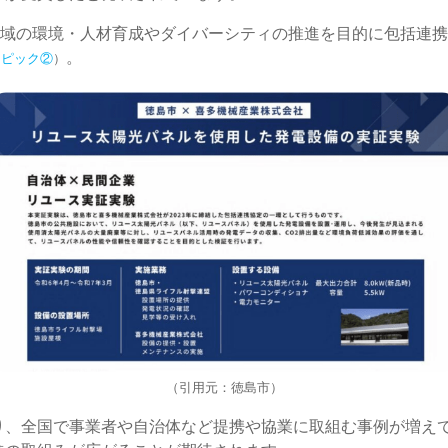
地域の環境・人材育成やダイバーシティの推進を目的に包括連
。
トピック②
）
（引用元：徳島市）
り、全国で事業者や自治体など提携や協業に取組む事例が増え