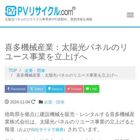
Me
太陽光パネルのリサイクル事業者や行政動向、最新情報を掲載
喜多機械産業：太陽光パネルのリ
ユース事業を立上げへ
TOP
企業・団体
喜多機械産業：太陽光パネルのリユース事業を立上げへ
Facebook
Twitter
Hatena
Pocket
LINE
2024-11-04
企業・団体
徳島県を拠点に建設機械を販売・レンタルする喜多機械産
業株式会社は、太陽光パネルのリユース事業の立上げると
報道
されています。
（および
自社サイトで発表
）