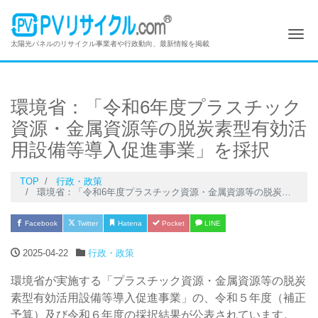
Me
太陽光パネルのリサイクル事業者や行政動向、最新情報を掲載
環境省：「令和6年度プラスチック
資源・金属資源等の脱炭素型有効活
用設備等導入促進事業」を採択
TOP
行政・政策
環境省：「令和6年度プラスチック資源・金属資源等の脱炭素型有効活用設備等導入促進事業」を採択
Facebook
Twitter
Hatena
Pocket
LINE
2025-04-22
行政・政策
環境省が実施する「プラスチック資源・金属資源等の脱炭
素型有効活用設備等導入促進事業」の、令和５年度（補正
予算）及び令和６年度の採択結果が公表されています。