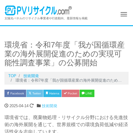
Me
太陽光パネルのリサイクル事業者や行政動向、最新情報を掲載
環境省：令和7年度「我が国循環産
業の海外展開促進のための実現可
能性調査事業」の公募開始
TOP
技術開発
環境省：令和7年度「我が国循環産業の海外展開促進のための実現可能性調査事業」の公募開始
Facebook
Twitter
Hatena
Pocket
LINE
2025-04-14
技術開発
環境省では、廃棄物処理・リサイクル分野における先進技
術の海外展開を通じて、世界規模での環境負荷低減や経済
活性化を志向しています。