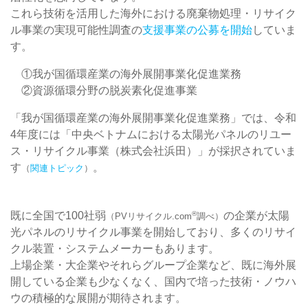
これら技術を活用した海外における廃棄物処理・リサイク
ル事業の実現可能性調査の
支援事業の公募を開始
していま
す。
①我が国循環産業の海外展開事業化促進業務
②資源循環分野の脱炭素化促進事業
「我が国循環産業の海外展開事業化促進業務」では、令和
4年度には「中央ベトナムにおける太陽光パネルのリユー
ス・リサイクル事業（株式会社浜田）」が採択されていま
す
。
（
関連トピック
）
既に全国で100社弱
の企業が太陽
®
（PVリサイクル.com
調べ）
光パネルのリサイクル事業を開始しており、多くのリサイ
クル装置・システムメーカーもあります。
上場企業・大企業やそれらグループ企業など、既に海外展
開している企業も少なくなく、国内で培った技術・ノウハ
ウの積極的な展開が期待されます。