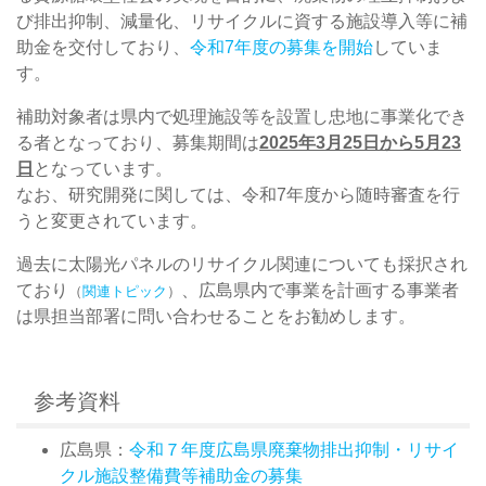
び排出抑制、減量化、リサイクルに資する施設導入等に補
助金を交付しており、
令和7年度の募集を開始
していま
す。
補助対象者は県内で処理施設等を設置し忠地に事業化でき
る者となっており、募集期間は
2025年3月25日から5月23
日
となっています。
なお、研究開発に関しては、令和7年度から随時審査を行
うと変更されています。
過去に太陽光パネルのリサイクル関連についても採択され
ており
、広島県内で事業を計画する事業者
（
関連トピック
）
は県担当部署に問い合わせることをお勧めします。
参考資料
広島県：
令和７年度広島県廃棄物排出抑制・リサイ
クル施設整備費等補助金の募集