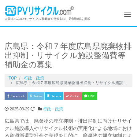
Me
太陽光パネルのリサイクル事業者や行政動向、最新情報を掲載
広島県：令和７年度広島県廃棄物排
出抑制・リサイクル施設整備費等
補助金の募集
TOP
行政・政策
広島県：令和７年度広島県廃棄物排出抑制・リサイクル施設整備費等補助金の募集
Facebook
Twitter
Hatena
Pocket
LINE
2025-03-29
行政・政策
広島県では、廃棄物の埋立抑制・排出抑制に向けたリサイ
クル施設導入やリサイクル技術の実用化による地域におけ
る資源循環型社会の実現を目的に、廃棄物の埋立抑制およ