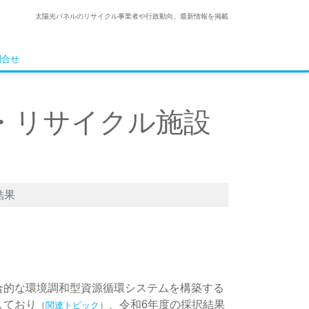
太陽光パネルのリサイクル事業者や行政動向、最新情報を掲載
問合せ
・リサイクル施設
結果
合的な環境調和型資源循環システムを構築する
しており
、令和6年度の採択結果
（
関連トピック
）