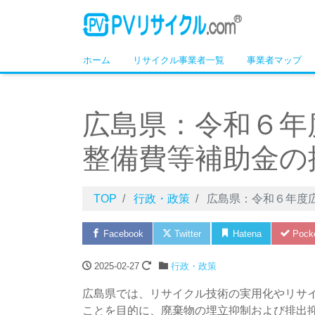
ホーム
リサイクル事業者一覧
事業者マップ
広島県：令和６年
整備費等補助金の
TOP
行政・政策
広島県：令和６年度
Facebook
Twitter
Hatena
Pock
2025-02-27
行政・政策
広島県では、リサイクル技術の実用化やリサ
ことを目的に、廃棄物の埋立抑制および排出