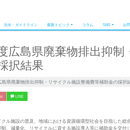
法令・ガイドライン
最新トピック
コラム
SNS
お
度広島県廃棄物排出抑制
採択結果
広島県廃棄物排出抑制・リサイクル施設整備費等補助金の採択
et
LINE
イクル施設の普及、地域における資源循環型社会を目指した総
抑制、減量化、リサイクルに資する施設導入等に補助金を交付