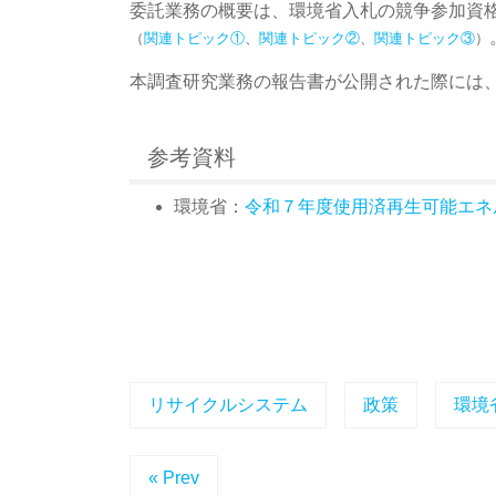
委託業務の概要は、環境省入札の競争参加資格
（
関連トピック①
、
関連トピック②
、
関連トピック③
）
本調査研究業務の報告書が公開された際には、
参考資料
環境省：
令和７年度使用済再生可能エネ
リサイクルシステム
政策
環境
« Prev