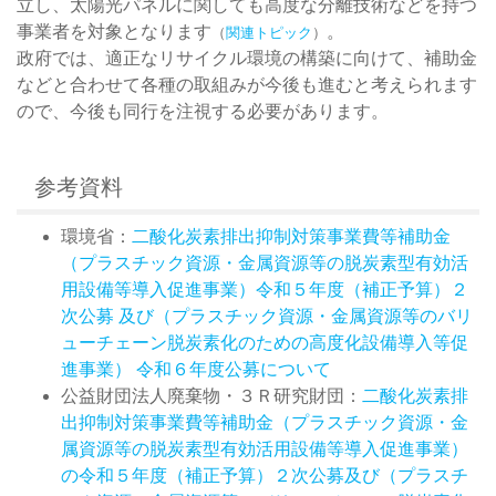
立し、太陽光パネルに関しても高度な分離技術などを持つ
事業者を対象となります
。
（
関連トピック
）
政府では、適正なリサイクル環境の構築に向けて、補助金
などと合わせて各種の取組みが今後も進むと考えられます
ので、今後も同行を注視する必要があります。
参考資料
環境省：
二酸化炭素排出抑制対策事業費等補助金
（プラスチック資源・金属資源等の脱炭素型有効活
用設備等導入促進事業）令和５年度（補正予算）２
次公募 及び（プラスチック資源・金属資源等のバリ
ューチェーン脱炭素化のための高度化設備導入等促
進事業） 令和６年度公募について
公益財団法人廃棄物・３Ｒ研究財団：
二酸化炭素排
出抑制対策事業費等補助金（プラスチック資源・金
属資源等の脱炭素型有効活用設備等導入促進事業）
の令和５年度（補正予算）２次公募及び（プラスチ