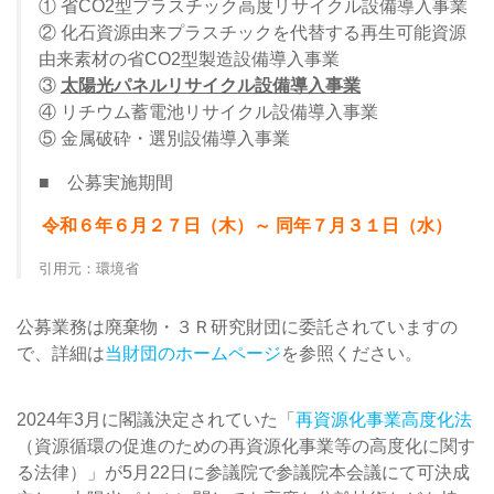
① 省CO2型プラスチック高度リサイクル設備導入事業
② 化石資源由来プラスチックを代替する再生可能資源
由来素材の省CO2型製造設備導入事業
③
太陽光パネルリサイクル設備導入事業
④ リチウム蓄電池リサイクル設備導入事業
⑤ 金属破砕・選別設備導入事業
■ 公募実施期間
令和６年６月２７日（木）～ 同年７月３１日（水）
引用元：環境省
公募業務は廃棄物・３Ｒ研究財団に委託されていますの
で、詳細は
当財団のホームページ
を参照ください。
2024年3月に閣議決定されていた「
再資源化事業高度化法
（資源循環の促進のための再資源化事業等の高度化に関す
る法律）」が5月22日に参議院で参議院本会議にて可決成