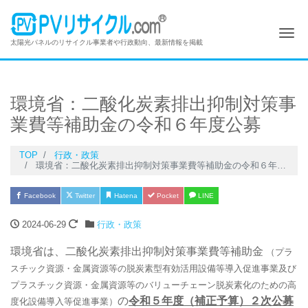
Me
太陽光パネルのリサイクル事業者や行政動向、最新情報を掲載
環境省：二酸化炭素排出抑制対策事
業費等補助金の令和６年度公募
TOP
行政・政策
環境省：二酸化炭素排出抑制対策事業費等補助金の令和６年度公募
Facebook
Twitter
Hatena
Pocket
LINE
2024-06-29
行政・政策
環境省は、二酸化炭素排出抑制対策事業費等補助金
（プラ
スチック資源・金属資源等の脱炭素型有効活用設備等導入促進事業及び
プラスチック資源・金属資源等のバリューチェーン脱炭素化のための高
の
令和５年度（補正予算）２次公募
度化設備導入等促進事業）