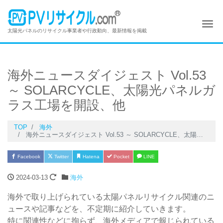
Me
太陽光パネルのリサイクル事業者や行政動向、最新情報を掲載
海外ニュースダイジェスト Vol.53
～ SOLARCYCLE、太陽光パネルガ
ラス工場を開設、他
TOP
海外
海外ニュースダイジェスト Vol.53 ～ SOLARCYCLE、太陽光パネルガラス工場を開設、他
Facebook
Twitter
Hatena
Pocket
LINE
2024-03-13
海外
海外で取り上げられている太陽パネルリサイクル関連のニ
ュースや記事などを、不定期に紹介していきます。
特に関連性などに拘らず、海外メディアで報じられている