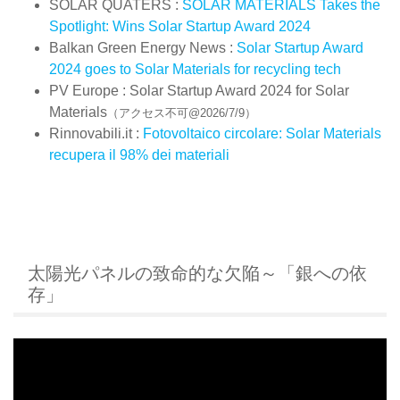
SOLAR QUATERS :
SOLAR MATERIALS Takes the
Spotlight: Wins Solar Startup Award 2024
Balkan Green Energy News :
Solar Startup Award
2024 goes to Solar Materials for recycling tech
PV Europe : Solar Startup Award 2024 for Solar
Materials
（アクセス不可@2026/7/9）
Rinnovabili.it :
Fotovoltaico circolare: Solar Materials
recupera il 98% dei materiali
太陽光パネルの致命的な欠陥～「銀への依
存」