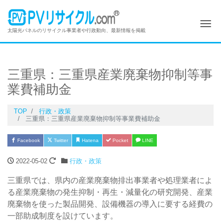
Me
太陽光パネルのリサイクル事業者や行政動向、最新情報を掲載
三重県：三重県産業廃棄物抑制等事
業費補助金
TOP
行政・政策
三重県：三重県産業廃棄物抑制等事業費補助金
Facebook
Twitter
Hatena
Pocket
LINE
2022-05-02
行政・政策
三重県では、県内の産業廃棄物排出事業者や処理業者によ
る産業廃棄物の発生抑制・再生・減量化の研究開発、産業
廃棄物を使った製品開発、設備機器の導入に要する経費の
一部助成制度を設けています。