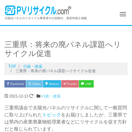
Me
太陽光パネルのリサイクル事業者や行政動向、最新情報を掲載
三重県：将来の廃パネル課題へリ
サイクル促進
TOP
行政・政策
三重県：将来の廃パネル課題へリサイクル促進
Facebook
Twitter
Hatena
Pocket
LINE
2021-12-13
行政・政策
三重県議会で太陽光パネルのリサイクルに関して一般質問
に取り上げられた
トピック
をお届けしましたが、三重県で
は県内の産業廃棄物処理業者などにリサイクルを促す方針
だと報じられています。