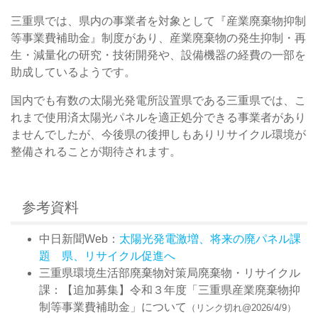
三重県では、県内の事業者を対象として『産業廃棄物抑制
等事業費補助金』制度があり、産業廃棄物の発生抑制・再
生・減量化の研究・技術開発や、設備機器の経費の一部を
助成しているようです。
国内でも有数の太陽光発電所設置県である三重県では、こ
れまで使用済太陽光パネルを適正処分できる事業者があり
ませんでしたが、今後県の後押しもありリサイクル環境が
整備されることが期待されます。
参考資料
中日新聞Web：
太陽光発電激増、将来の廃パネル課
題 県、リサイクル促進へ
三重県環境生活部廃棄物対策局廃棄物・リサイクル
課：【追加募集】令和３年度「三重県産業廃棄物抑
制等事業費補助金」について
（リンク切れ@2026/4/9）