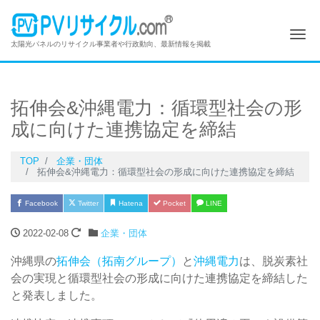
Me
太陽光パネルのリサイクル事業者や行政動向、最新情報を掲載
拓伸会&沖縄電力：循環型社会の形
成に向けた連携協定を締結
TOP
企業・団体
拓伸会&沖縄電力：循環型社会の形成に向けた連携協定を締結
Facebook
Twitter
Hatena
Pocket
LINE
2022-02-08
企業・団体
沖縄県の
拓伸会（拓南グループ）
と
沖縄電力
は、脱炭素社
会の実現と循環型社会の形成に向けた連携協定を締結した
と発表しました。