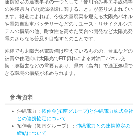
連携協定の連携事項の一つとして『使用済み再エネ設備等
の沖縄県内での資源循環に関すること』が盛り込まれてい
ます。報道によれば、今後大量廃棄を迎える太陽光パネル
や電気自動車バッテリーなどのリユース・リサイクルシス
テムの構築の他、耐食性を高めた架台の開発など太陽光発
電のさらなる普及を目指すとのことです。
沖縄でも太陽光発電設備は増えているものの、台風などの
被害や住宅向け太陽光でFIT切れによる対油工パネル交
換・廃撤去などの需要もあり、県内（島内）で適正処理で
きる環境の構築が求められます。
参考資料
沖縄電力：
拓伸会(拓南グループ)と沖縄電力株式会社
との連携協定について
拓伸会（拓南グループ）：
沖縄電力との連携協定の
締結について