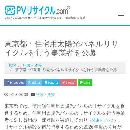
Me
太陽光パネルのリサイクル事業者や行政動向、最新情報を掲載
東京都：住宅用太陽光パネルリサ
イクルを行う事業者を公募
TOP
行政・政策
東京都：住宅用太陽光パネルリサイクルを行う事業者を公募
Facebook
Twitter
Hatena
Pocket
LINE
2026-06-06
行政・政策
東京都では、使用済住宅用太陽光パネルのリサイクルを促
進するため、住宅用太陽光パネルのリサイクルを行う事業
者に対し費用の一部補助を実施しており
、
（
関連トピック
）
リサイクル施設を追加指定するための2026年度の公募が