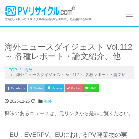
Me
太陽光パネルのリサイクル事業者や行政動向、最新情報を掲載
海外ニュースダイジェスト Vol.112
～ 各種レポート・論文紹介、他
TOP
海外
海外ニュースダイジェスト Vol.112 ～ 各種レポート・論文紹介、他
Facebook
Twitter
Hatena
Pocket
LINE
2025-11-25
海外
興味のあるニュースは、元リンクから是非ご覧ください。
EU：EVERPV、EUにおけるPV廃棄物の実