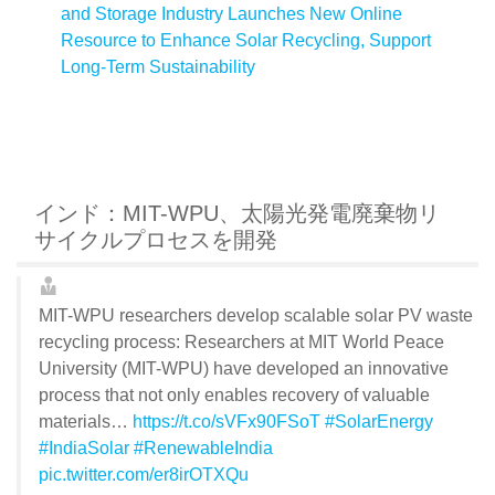
and Storage Industry Launches New Online
Resource to Enhance Solar Recycling, Support
Long-Term Sustainability
インド：MIT-WPU、太陽光発電廃棄物リ
サイクルプロセスを開発
MIT-WPU researchers develop scalable solar PV waste
recycling process: Researchers at MIT World Peace
University (MIT-WPU) have developed an innovative
process that not only enables recovery of valuable
materials…
https://t.co/sVFx90FSoT
#SolarEnergy
#IndiaSolar
#RenewableIndia
pic.twitter.com/er8irOTXQu