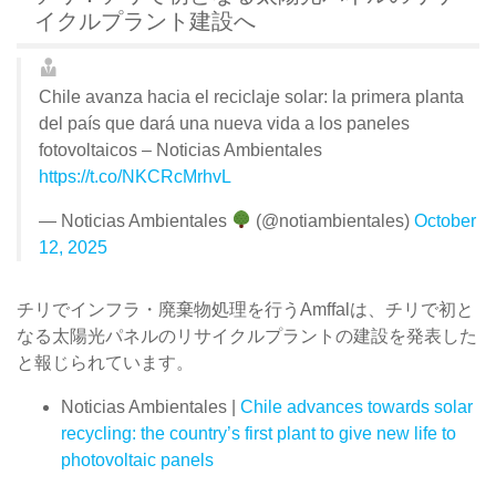
イクルプラント建設へ
Chile avanza hacia el reciclaje solar: la primera planta
del país que dará una nueva vida a los paneles
fotovoltaicos – Noticias Ambientales
https://t.co/NKCRcMrhvL
— Noticias Ambientales
(@notiambientales)
October
12, 2025
チリでインフラ・廃棄物処理を行うAmffalは、チリで初と
なる太陽光パネルのリサイクルプラントの建設を発表した
と報じられています。
Noticias Ambientales |
Chile advances towards solar
recycling: the country’s first plant to give new life to
photovoltaic panels