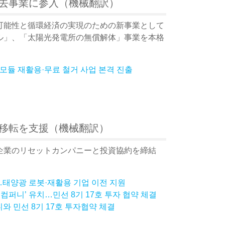
去事業に参入（機械翻訳）
可能性と循環経済の実現のための新事業として
ル」、「太陽光発電所の無償解体」事業を本格
모듈 재활용·무료 철거 사업 본격 진출
移転を支援（機械翻訳）
企業のリセットカンパニーと投資協約を締結
태양광 로봇·재활용 기업 이전 지원
셋컴퍼니’ 유치…민선 8기 17호 투자 협약 체결
와 민선 8기 17호 투자협약 체결