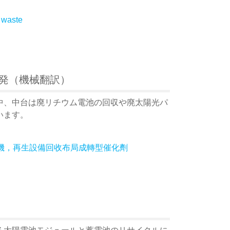
y waste
発（機械翻訳）
中、中台は廃リチウム電池の回収や廃太陽光パ
います。
商機，再生設備回收布局成轉型催化劑