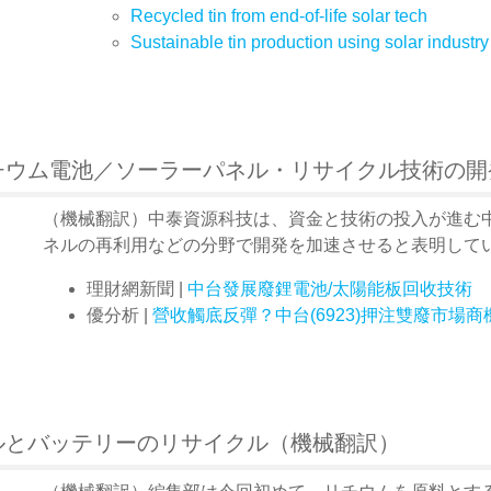
Recycled tin from end-of-life solar tech
Sustainable tin production using solar industr
チウム電池／ソーラーパネル・リサイクル技術の開
（機械翻訳）中泰資源科技は、資金と技術の投入が進む
ネルの再利用などの分野で開発を加速させると表明して
理財網新聞 |
中台發展廢鋰電池/太陽能板回收技術
優分析 |
營收觸底反彈？中台(6923)押注雙廢市場
ルとバッテリーのリサイクル（機械翻訳）