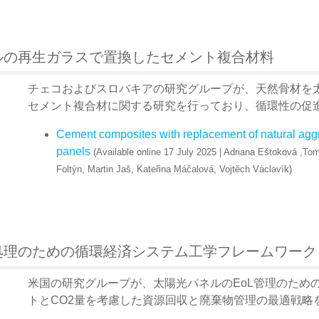
ルの再生ガラスで置換したセメント複合材料
チェコおよびスロバキアの研究グループが、天然骨材を
セメント複合材に関する研究を行っており、循環性の促
Cement composites with replacement of natural aggr
panels
(Available online 17 July 2025 | Adriana Eštoková ,To
Foltýn, Martin Jaš, Kateřina Máčalová, Vojtěch Václavík)
処理のための循環経済システム工学フレームワーク
米国の研究グループが、太陽光パネルのEoL管理のため
トとCO2量を考慮した資源回収と廃棄物管理の最適戦略