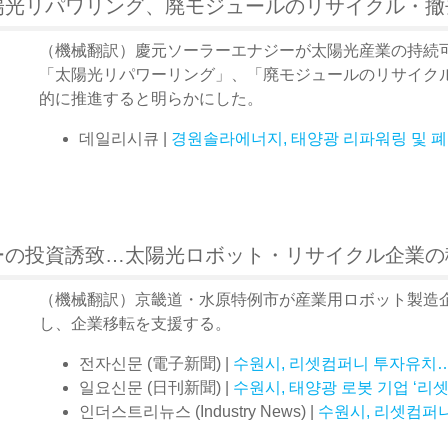
陽光リパワリング、廃モジュールのリサイクル・撤
（機械翻訳）慶元ソーラーエナジーが太陽光産業の持続
「太陽光リパワーリング」、「廃モジュールのリサイク
的に推進すると明らかにした。
데일리시큐 |
경원솔라에너지, 태양광 리파워링 및 폐
ーの投資誘致…太陽光ロボット・リサイクル企業の
（機械翻訳）京畿道・水原特例市が産業用ロボット製造
し、企業移転を支援する。
전자신문 (電子新聞) |
수원시, 리셋컴퍼니 투자유치…
일요신문 (日刊新聞) |
수원시, 태양광 로봇 기업 ‘리
인더스트리뉴스 (Industry News) |
수원시, 리셋컴퍼니