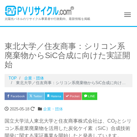
Me
太陽光パネルのリサイクル事業者や行政動向、最新情報を掲載
東北大学／住友商事：シリコン系
廃棄物からSiC合成に向けた実証開
始
TOP
企業・団体
東北大学／住友商事：シリコン系廃棄物からSiC合成に向けた実証開始
Facebook
Twitter
Hatena
Pocket
LINE
2025-05-18
企業・団体
国立大学法人東北大学と住友商事株式会社は、CO
とシリ
2
コン系産業廃棄物を活用した炭化ケイ素（SiC）合成技術
開発に関する実証事業を開始したと発表しています。