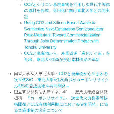
CO2とシリコン系廃棄物を活用し次世代半導体
の原料を合成、商用化に向け東北大学と共同実
証
Using CO2 and Silicon-Based Waste to
Synthesize Next-Generation Semiconductor
Raw-Materials: Toward Commercialization
Through Joint Demonstration Project with
Tohoku University
CO2と廃棄物から、産業資源「炭化ケイ素」を
創出。東北大×住商が挑む素材供給の革新
国立大学法人東北大学：
CO2と廃棄物から生まれる
次世代SiC – 東北大学×住友商事がカーボンリサイク
ル型SiC合成技術を共同開発 –
国立研究開発法人新エネルギー・産業技術総合開発
機構：
「カーボンリサイクル・次世代火力発電等技
術開発／CO2有効利用拠点における技術開発」に係
る実施体制の決定について