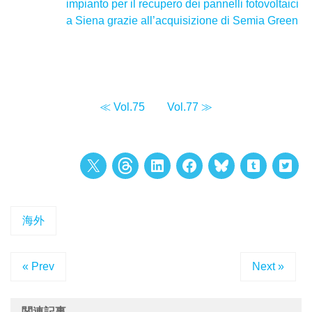
impianto per il recupero dei pannelli fotovoltaici
a Siena grazie all’acquisizione di Semia Green
≪ Vol.75
Vol.77 ≫
海外
« Prev
Next »
関連記事