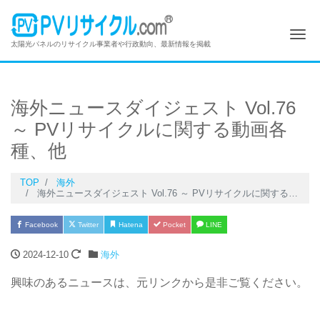
Me
太陽光パネルのリサイクル事業者や行政動向、最新情報を掲載
海外ニュースダイジェスト Vol.76
～ PVリサイクルに関する動画各
種、他
TOP
海外
海外ニュースダイジェスト Vol.76 ～ PVリサイクルに関する動画各種、他
Facebook
Twitter
Hatena
Pocket
LINE
2024-12-10
海外
興味のあるニュースは、元リンクから是非ご覧ください。