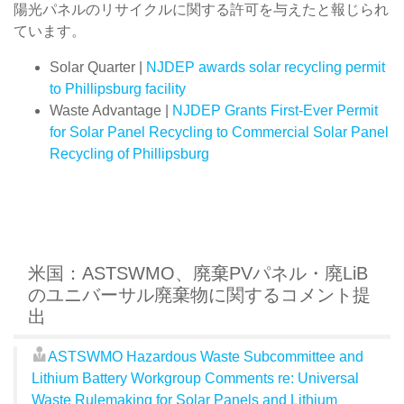
陽光パネルのリサイクルに関する許可を与えたと報じられ
ています。
Solar Quarter |
NJDEP awards solar recycling permit
to Phillipsburg facility
Waste Advantage |
NJDEP Grants First-Ever Permit
for Solar Panel Recycling to Commercial Solar Panel
Recycling of Phillipsburg
米国：ASTSWMO、廃棄PVパネル・廃LiB
のユニバーサル廃棄物に関するコメント提
出
ASTSWMO Hazardous Waste Subcommittee and
Lithium Battery Workgroup Comments re: Universal
Waste Rulemaking for Solar Panels and Lithium