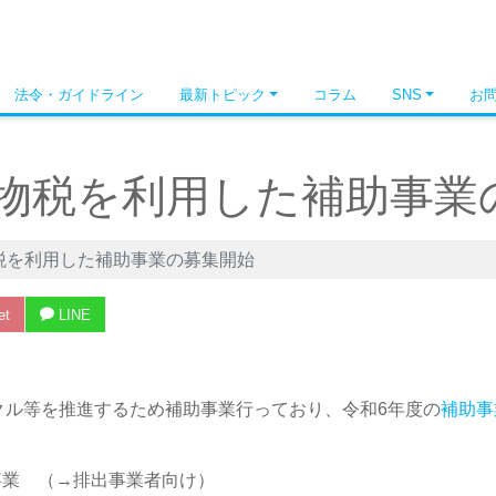
法令・ガイドライン
最新トピック
コラム
SNS
お
物税を利用した補助事業
税を利用した補助事業の募集開始
et
LINE
クル等を推進するため補助事業行っており、令和6年度の
補助事
事業 （→排出事業者向け）