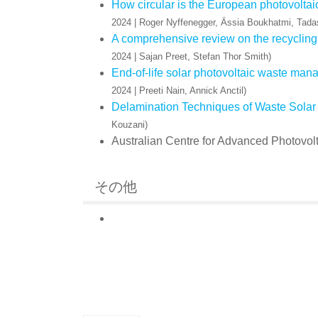
How circular is the European photovoltaic
2024 | Roger Nyffenegger, Ässia Boukhatmi, Tada
A comprehensive review on the recycling 
2024 | Sajan Preet, Stefan Thor Smith)
End-of-life solar photovoltaic waste ma
2024 | Preeti Nain, Annick Anctil)
Delamination Techniques of Waste Solar
Kouzani)
Australian Centre for Advanced Photovol
その他