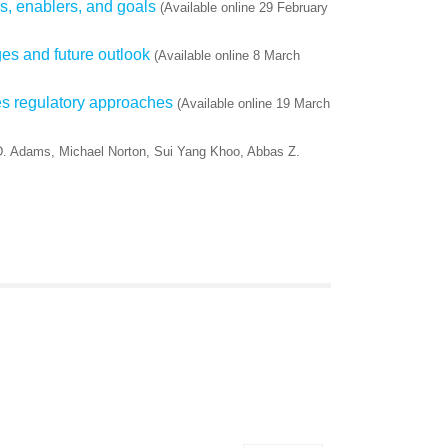
rs, enablers, and goals
(Available online 29 February
es and future outlook
(Available online 8 March
es regulatory approaches
(Available online 19 March
 D. Adams, Michael Norton, Sui Yang Khoo, Abbas Z.