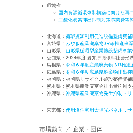
環境省
国内資源循環体制構築に向けた再
二酸化炭素排出抑制対策事業費等
北海道：
循環資源利用促進設備整備費補
宮城県：
みやぎ産業廃棄物3R等推進事
山形県：
山形県循環型産業施設整備事業
愛知県：2024年度 愛知県循環型社会形成
島根県：
令和６年度産業廃棄物３R推進
広島県：
令和６年度広島県廃棄物排出抑
福岡県：福岡県リサイクル施設整備費補助事
熊本県：熊本県産業廃棄物排出量抑制支援事
沖縄県：
沖縄県産業廃棄物発生抑制・リ
東京都：
使用済住宅用太陽光パネルリサ
市場動向 ／ 企業・団体