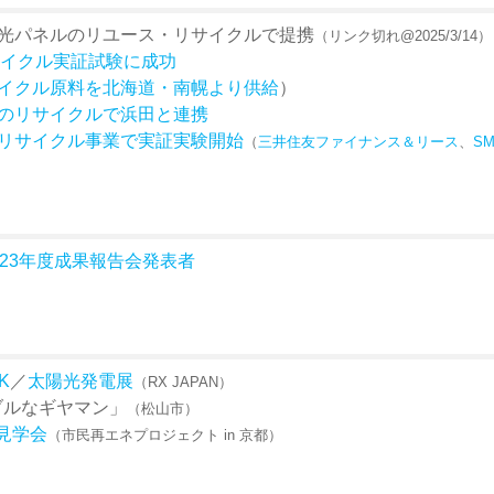
光パネルのリユース・リサイクルで提携
（リンク切れ@2025/3/14）
イクル実証試験に成功
イクル原料を北海道・南幌より供給
）
のリサイクルで浜田と連携
リサイクル事業で実証実験開始
（
三井住友ファイナンス＆リース
、
S
023年度成果報告会発表者
K
／
太陽光発電展
（RX JAPAN）
テナブルなギヤマン」
（松山市）
見学会
（市民再エネプロジェクト in 京都）