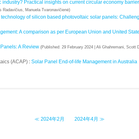
 industry? Practical insights on current circular economy barrie
s Radavičius, Manuela Tvaronavičienė)
technology of silicon based photovoltaic solar panels: Challeng
nagement: A comparison as per European Union and United Stat
 Panels: A Review
(Published: 29 February 2024 | Ali Ghahremani, Scott
taics (ACAP) :
Solar Panel End-of-life Management in Australia
≪ 2024年2月
2024年4月 ≫