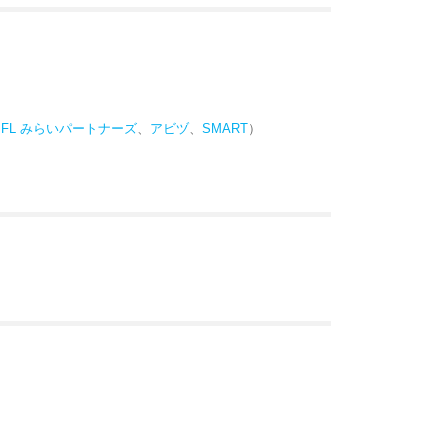
MFL みらいパートナーズ
、
アビヅ
、
SMART
）