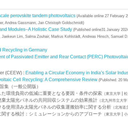
scale perovskite tandem photovoltaics
(Available online 27 February 
ker, Andrea Gassmann, Jan Christoph Goldschmidt)
 and Modules–A Holistic Case Study
(Published online31 January 202
 Jaekeun Lim, Salma Zouhair, Markus Kohlstädt, Andreas Hinsch, Samuel D. 
d Recycling in Germany
nt of Passivated Emitter and Rear Contact (PERC) Photovolta
ter (CEEW) :
Enabling a Circular Economy in India’s Solar Indus
oltaic Cell Recycling: A Comprehensive Review
(Published: 20 Ma
要旨集（一般公開版）
した環境負荷の低減に重要となる要因・条件の探索
|
（東京大学
松
廃棄太陽光パネルの共同回収システムの効果推計
（北九州市立大学
ける使用済み太陽光パネルの収集運搬効率に関する分析
（北海道
に関する検討：シミュレーションからのアプローチ
|
（東京大学
小