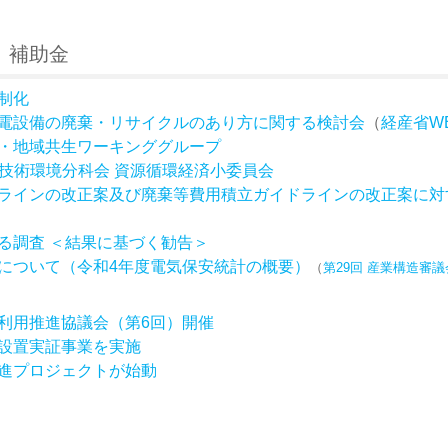
 補助金
制化
電設備の廃棄・リサイクルのあり方に関する検討会
（
経産省W
・地域共生ワーキンググループ
業技術環境分科会 資源循環経済小委員会
ラインの改正案及び廃棄等費用積立ガイドラインの改正案に対
る調査 ＜結果に基づく勧告＞
について（令和4年度電気保安統計の概要）
（
第29回 産業構造審
利用推進協議会（第6回）開催
設置実証事業を実施
進プロジェクトが始動