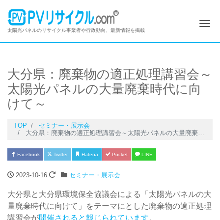
Me
太陽光パネルのリサイクル事業者や行政動向、最新情報を掲載
大分県：廃棄物の適正処理講習会～
太陽光パネルの大量廃棄時代に向
けて～
TOP
セミナー・展示会
大分県：廃棄物の適正処理講習会～太陽光パネルの大量廃棄時代に向けて～
Facebook
Twitter
Hatena
Pocket
LINE
2023-10-16
セミナー・展示会
大分県と大分県環境保全協議会による「太陽光パネルの大
量廃棄時代に向けて」をテーマにとした廃棄物の適正処理
講習会が
開催されると報じられています
。