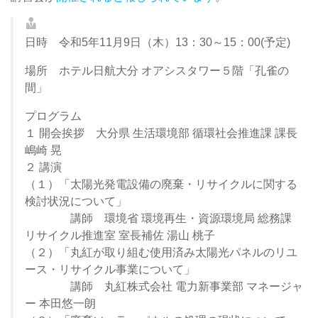
日時 令和5年11月9日（木）13：30～15：00(予定)
場所 ホテル日航大分 オアシスタワー５階「孔雀の
間」
プログラム
１ 開会挨拶 大分県 生活環境部 循環社会推進課 課長
嶋崎 晃
２ 講演
（１）「太陽光発電設備の廃棄・リサイクルに関する
検討状況について」
講師 環境省 環境再生・資源環境局 総務課
リサイクル推進室 室長補佐 湯山 桃子
（２）「丸紅が取り組む使用済み太陽光パネルのリユ
ース・リサイクル事業について」
講師 丸紅株式会社 電力新事業部 マネージャ
ー 本田悠一朗