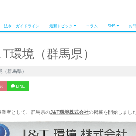
法令・ガイドライン
最新トピック
コラム
SNS
お
＆T環境（群馬県）
境（群馬県）
et
LINE
事業者として、群馬県の
J&T環境株式会社
の掲載を開始しまし