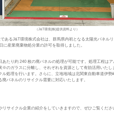
（J&T環境(株)提供資料より）
社であるJ&T環境株式会社は、群馬県内初となる太陽光パネル
月29日に産業廃棄物処分業の許可を取得しました。
１日あたり約 240 枚の廃パネルの処理が可能です。処理工程
状※のガラスに分離し、それぞれを資源として有効活用いたし
ル処理を行います。さらに、立地地域は北関東自動車道伊勢崎 I
る廃パネルのリサイクル需要に対応いたします。
報やリサイクル企業の紹介をしていきますので、ぜひご覧くださ