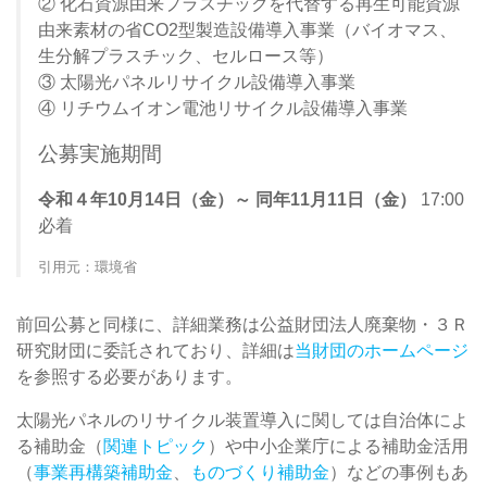
② 化石資源由来プラスチックを代替する再生可能資源
由来素材の省CO2型製造設備導入事業（バイオマス、
生分解プラスチック、セルロース等）
③ 太陽光パネルリサイクル設備導入事業
④ リチウムイオン電池リサイクル設備導入事業
公募実施期間
令和４年10月14日（金）～ 同年11月11日（金）
17:00
必着
引用元：環境省
前回公募と同様に、詳細業務は公益財団法人廃棄物・３Ｒ
研究財団に委託されており、詳細は
当財団のホームページ
を参照する必要があります。
太陽光パネルのリサイクル装置導入に関しては自治体によ
る補助金（
関連トピック
）や中小企業庁による補助金活用
（
事業再構築補助金
、
ものづくり補助金
）などの事例もあ