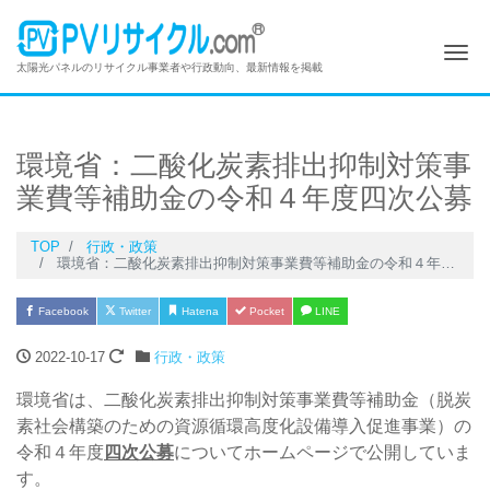
Me
太陽光パネルのリサイクル事業者や行政動向、最新情報を掲載
環境省：二酸化炭素排出抑制対策事
業費等補助金の令和４年度四次公募
TOP
行政・政策
環境省：二酸化炭素排出抑制対策事業費等補助金の令和４年度四次公募
Facebook
Twitter
Hatena
Pocket
LINE
2022-10-17
行政・政策
環境省は、二酸化炭素排出抑制対策事業費等補助金（脱炭
素社会構築のための資源循環高度化設備導入促進事業）の
令和４年度
四次公募
についてホームページで公開していま
す。