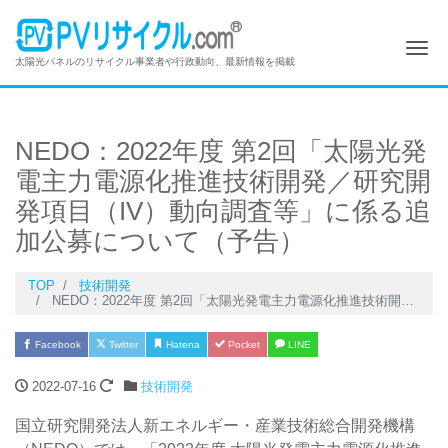
Me
太陽光パネルのリサイクル事業者や行政動向、最新情報を掲載
NEDO：2022年度 第2回「太陽光発
電主力電源化推進技術開発／研究開
発項目（IV）動向調査等」に係る追
加公募について（予告）
TOP
技術開発
NEDO：2022年度 第2回「太陽光発電主力電源化推進技術開発／研究開発項目（IV）動向調査等」に係る追加公募について（予告）
Facebook
Twitter
Hatena
Pocket
LINE
2022-07-16
技術開発
国立研究開発法人新エネルギー・産業技術総合開発機構