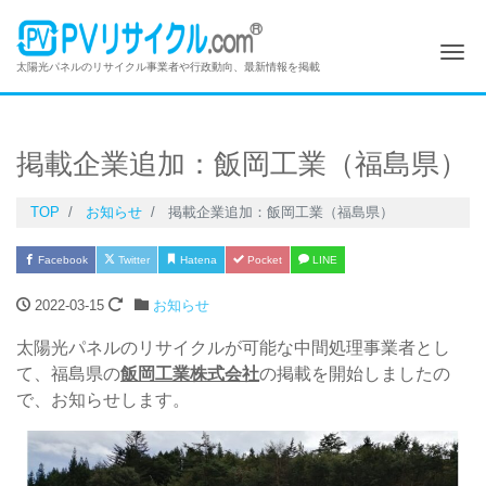
Me
太陽光パネルのリサイクル事業者や行政動向、最新情報を掲載
掲載企業追加：飯岡工業（福島県）
TOP
お知らせ
掲載企業追加：飯岡工業（福島県）
Facebook
Twitter
Hatena
Pocket
LINE
2022-03-15
お知らせ
太陽光パネルのリサイクルが可能な中間処理事業者とし
て、福島県の
飯岡工業株式会社
の掲載を開始しましたの
で、お知らせします。